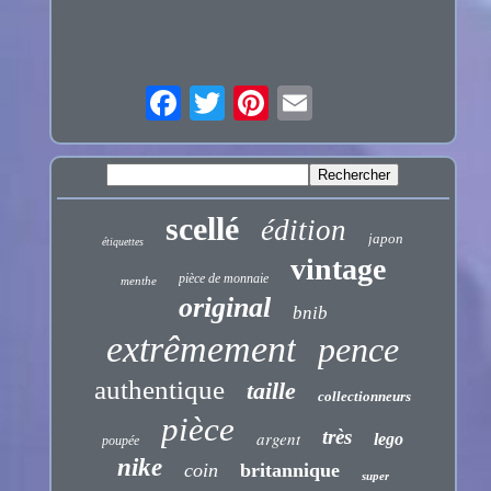
scellé
édition
japon
étiquettes
vintage
pièce de monnaie
menthe
original
bnib
extrêmement
pence
authentique
taille
collectionneurs
pièce
très
argent
lego
poupée
nike
coin
britannique
super