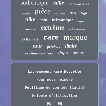
authentique
taille
collectionneurs
pièce
très
argent
lego
poupée
nike
coin
britannique
super
extrême
monnaie
extrèmement
rare
marque
extremely
noir
limité
précieux
penny
zippo
extrêmement rare
Extrêmement Rare Nouvelle
Pour nous joindre
Politique de confidentialité
Entente d'utilisation
EN
FR