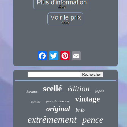
scellé
édition
japon
étiquettes
vintage
pièce de monnaie
menthe
original
bnib
extrêmement
pence