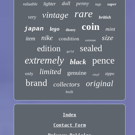
doll
penny
lighter
valuable
super
tags
rare
vintage
very
british
coin
japan
lego
mint
disney
size
nike
condition
item
extreme
sealed
edition
gold
extremely
pence
black
limited
genuine
only
zippo
vinyl
brand
original
collectors
bnib
Index
Contact Form