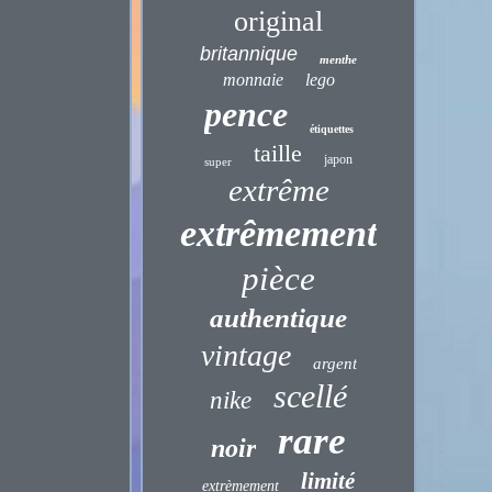
original
britannique
menthe
monnaie
lego
pence
étiquettes
taille
japon
super
extrême
extrêmement
pièce
authentique
vintage
argent
scellé
nike
rare
noir
limité
extrèmement