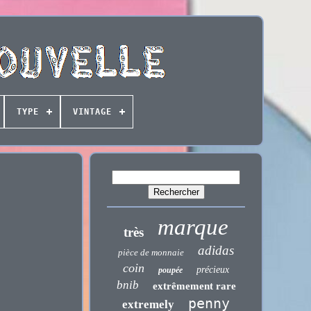
TYPE
VINTAGE
marque
très
adidas
pièce de monnaie
coin
précieux
poupée
bnib
extrêmement rare
penny
extremely