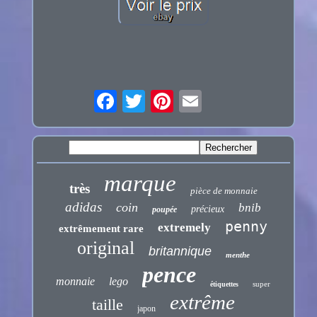
marque
très
pièce de monnaie
adidas
coin
bnib
précieux
poupée
penny
extremely
extrêmement rare
original
britannique
menthe
pence
monnaie
lego
super
étiquettes
extrême
taille
japon