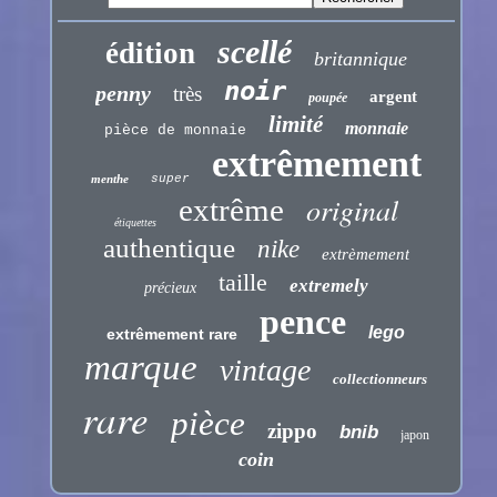
scellé
édition
britannique
noir
penny
très
argent
poupée
limité
monnaie
pièce de monnaie
extrêmement
menthe
super
original
extrême
étiquettes
authentique
nike
extrèmement
taille
extremely
précieux
pence
lego
extrêmement rare
marque
vintage
collectionneurs
rare
pièce
zippo
bnib
japon
coin