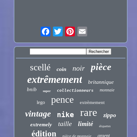
pièce
scellé
noir
coin
extrêmement
britannique
bnib
monnaie
collectionneurs
super
pence
lego
extrèmement
rare
vintage
nike
zippo
taille
limité
extremely
étiquettes
édition
argent
pièce de monnaie